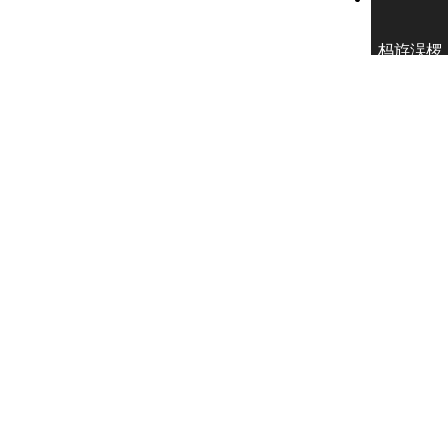
俊
杩斿洖椤
堕儴