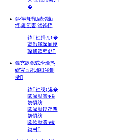
�
鏂伴椈涓績
瑙勬
牸,鍘氬害,浠锋牸
鍏徃鍔ㄦ€�
甯傚満琛屾儏
琛屼笟璧勮
鍏充簬鎴戜滑
瀹炰
綋宸ュ巶,鏈湴鍘
傚
鍏徃绠€浠�
閾濊壓澶ч棬
娆惧紡
閾濊壓鍥存爮
娆惧紡
閾佽壓澶ч棬
鍥村