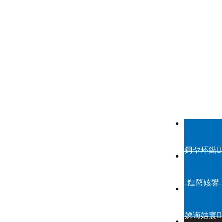
鎶ヤ环鐑
嚎
鏈嶅姟鐢
佃瘽
娣诲姞寰