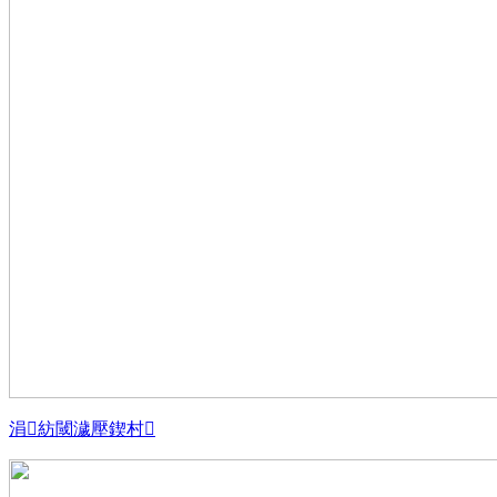
涓紡閾濊壓鍥村