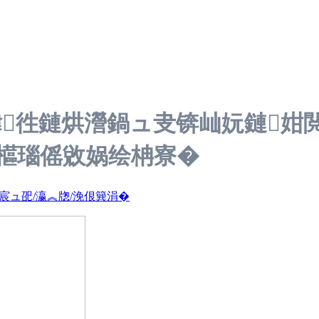
鍏徃鏈烘瀯鍋ュ叏锛屾妧鏈姏
櫙瑙傜敓娲绘柟寮�
宸ュ巶/瀛︽牎/浼佷簨涓�